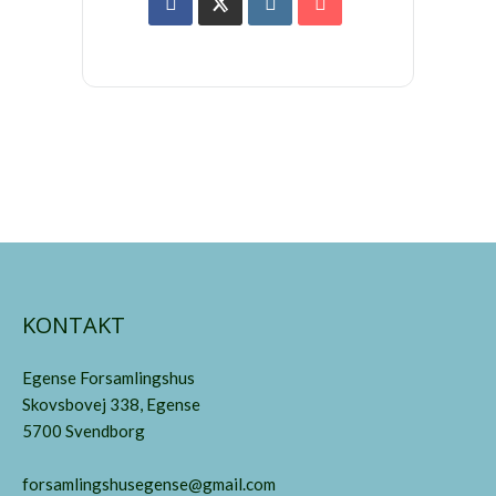
KONTAKT
Egense Forsamlingshus
Skovsbovej 338, Egense
5700 Svendborg
forsamlingshusegense@gmail.com