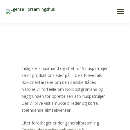
Tidligere siriusmand og chef for Siriuspatruljen
samt produktionsleder på Troels Kløvedals
dokumentarserie om den danske flådes
historie vil fortælle om Nordøstgrønland og
baggrunden for oprettelsen af Siriuspatruljen.
Der vil blive vist smukke billeder og korte,
spændende filmsekvenser.
Efter foredraget er der generalforsamling.
Forslag, der ønskes behandlet på