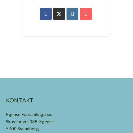
KONTAKT
Egense Forsamlingshus
Skovsbovej 338, Egense
5700 Svendborg