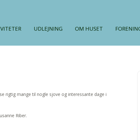
IVITETER
UDLEJNING
OM HUSET
FORENIN
 se rigtig mange til nogle sjove og interessante dage i
Susanne Riber.