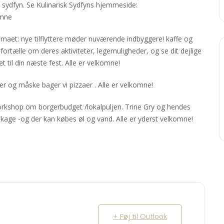
sk sydfyn. Se Kulinarisk Sydfyns hjemmeside:
omne
aet: nye tilflyttere møder nuværende indbyggere! kaffe og
 fortælle om deres aktiviteter, legemuligheder, og se dit dejlige
til din næste fest. Alle er velkomne!
er og måske bager vi pizzaer . Alle er velkomne!
rkshop om borgerbudget /lokalpuljen. Trine Gry og hendes
kage -og der kan købes øl og vand. Alle er yderst velkomne!
+ Føj til Outlook