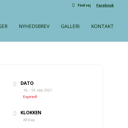
Find vej
Facebook
GER
NYHEDSBREV
GALLERI
KONTAKT
DATO
16. - 19. sep 2021
Expired!
KLOKKEN
All Day