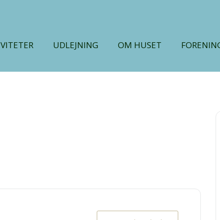
IVITETER
UDLEJNING
OM HUSET
FORENIN