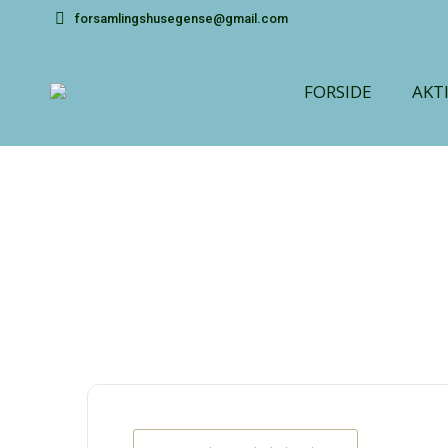
forsamlingshusegense@gmail.com
FORSIDE
AKT